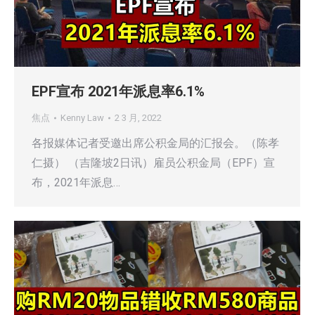
EPF宣布 2021年派息率6.1%
焦点
Kenny Law
2 3 月, 2022
各报媒体记者受邀出席公积金局的汇报会。（陈孝
仁摄） （吉隆坡2日讯）雇员公积金局（EPF）宣
布，2021年派息…