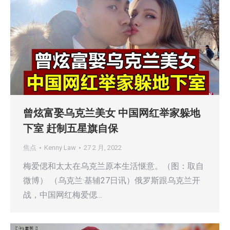
曾炫富娶乌克兰美女 中国网红举家躲地
下室 赶制五星旗自保
焦点
Kenny Law
27 2 月, 2022
梅爱偲和太太在乌克兰原本生活惬意。（图：取自
微博） （乌克兰·基辅27日讯）俄罗斯跟乌克兰开
战，中国网红梅爱偲…