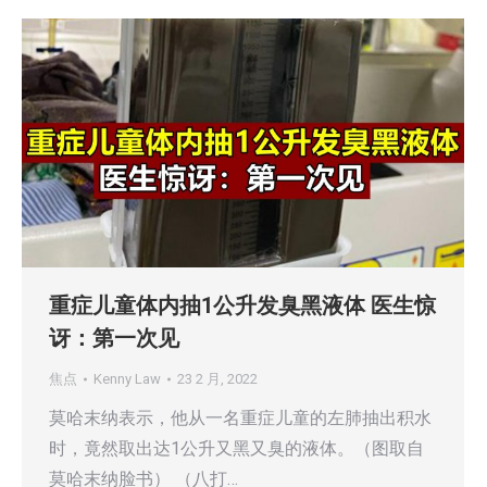
重症儿童体内抽1公升发臭黑液体 医生惊
讶：第一次见
焦点
Kenny Law
23 2 月, 2022
莫哈末纳表示，他从一名重症儿童的左肺抽出积水
时，竟然取出达1公升又黑又臭的液体。（图取自
莫哈末纳脸书） （八打…