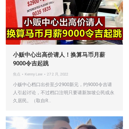
小贩中心出高价请人！换算马币月薪
9000令吉起跳
焦点
Kenny Law
27 2 月, 2022
小贩中心档口出价至少2900新元，约9000令吉请
人引起讨论，不过档口注明只要请新加坡公民或永
久居民。（取自R…