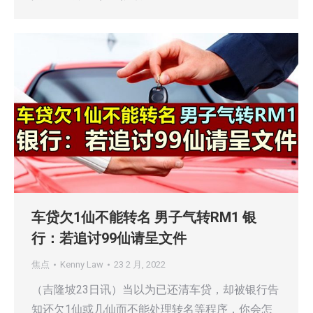
车贷欠1仙不能转名 男子气转RM1 银
行：若追讨99仙请呈文件
焦点
Kenny Law
23 2 月, 2022
（吉隆坡23日讯）当以为已还清车贷，却被银行告
知还欠1仙或几仙而不能处理转名等程序，你会怎