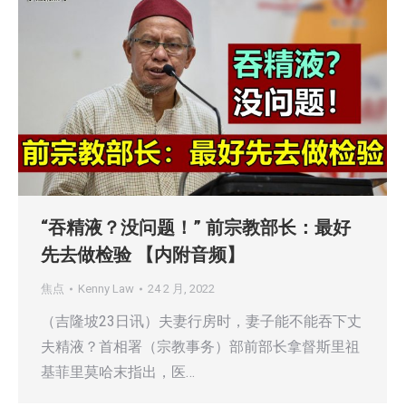
“吞精液？没问题！” 前宗教部长：最好
先去做检验 【内附音频】
焦点
Kenny Law
24 2 月, 2022
（吉隆坡23日讯）夫妻行房时，妻子能不能吞下丈
夫精液？首相署（宗教事务）部前部长拿督斯里祖
基菲里莫哈末指出，医…