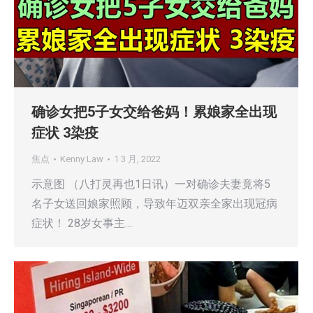
确诊女把5子女交给爸妈！累娘家全出现
症状 3染疫
焦点
Kenny Law
1 3 月, 2022
示意图 （八打灵再也1日讯）一对确诊夫妻竟将5
名子女送回娘家照顾，导致年迈双亲全家出现冠病
症状！ 28岁女事主…