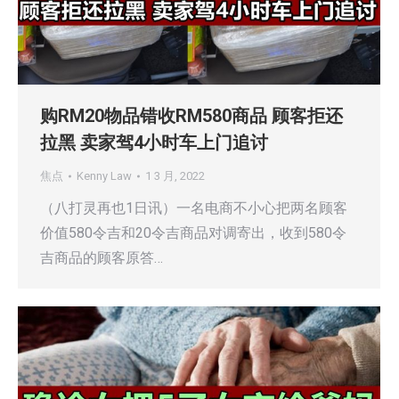
购RM20物品错收RM580商品 顾客拒还
拉黑 卖家驾4小时车上门追讨
焦点
Kenny Law
1 3 月, 2022
（八打灵再也1日讯）一名电商不小心把两名顾客
价值580令吉和20令吉商品对调寄出，收到580令
吉商品的顾客原答…