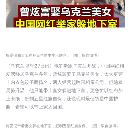
梅爱偲和太太在乌克兰原本生活惬意。（图：取自微博）
（乌克兰·基辅27日讯）俄罗斯跟乌克兰开战，中国网红梅
爱偲移居乌克兰多年，曾炫耀娶了乌克兰美女，太太更穿
上内衣包饺子而扬名，两人经营起跨国相亲公司。但随着
局势升温，他只能带上妻女躲进地下室，更急忙以红布加
上卡纸，赶制五星红旗自保，还说现时最值钱是中国护
照，希望可以带上家人回国。
梅爱偲带着妻女躲在地下室，赶制五星红旗自保。（图：取自微博）