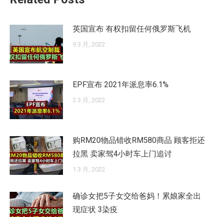
英国宣布 有权扣留任何俄罗斯飞机
9 3 月, 2022
EPF宣布 2021年派息率6.1%
2 3 月, 2022
购RM20物品错收RM580商品 顾客拒还
拉黑 卖家驾4小时车上门追讨
1 3 月, 2022
确诊女把5子女交给爸妈！累娘家全出
现症状 3染疫