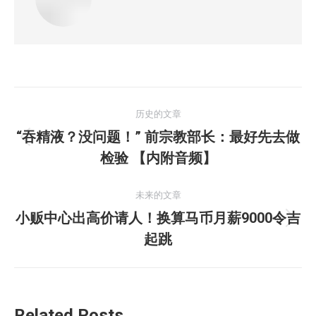
文
历史的文章
章
“吞精液？没问题！” 前宗教部长：最好先去做
历
导
检验 【内附音频】
史
的
航
未来的文章
文
小贩中心出高价请人！换算马币月薪9000令吉
章：
未
起跳
来
的
文
章：
Related Posts