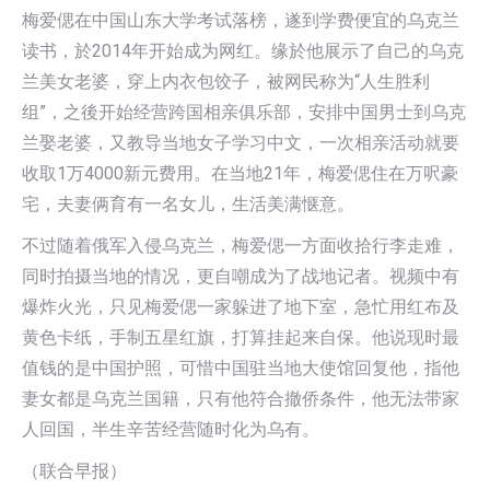
梅爱偲在中国山东大学考试落榜，遂到学费便宜的乌克兰
读书，於2014年开始成为网红。缘於他展示了自己的乌克
兰美女老婆，穿上内衣包饺子，被网民称为“人生胜利
组”，之後开始经营跨国相亲俱乐部，安排中国男士到乌克
兰娶老婆，又教导当地女子学习中文，一次相亲活动就要
收取1万4000新元费用。在当地21年，梅爱偲住在万呎豪
宅，夫妻俩育有一名女儿，生活美满惬意。
不过随着俄军入侵乌克兰，梅爱偲一方面收拾行李走难，
同时拍摄当地的情况，更自嘲成为了战地记者。视频中有
爆炸火光，只见梅爱偲一家躲进了地下室，急忙用红布及
黄色卡纸，手制五星红旗，打算挂起来自保。他说现时最
值钱的是中国护照，可惜中国驻当地大使馆回复他，指他
妻女都是乌克兰国籍，只有他符合撤侨条件，他无法带家
人回国，半生辛苦经营随时化为乌有。
（联合早报）