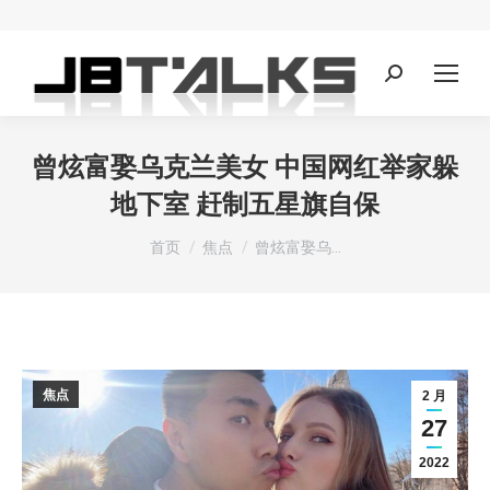
Search:
曾炫富娶乌克兰美女 中国网红举家躲
地下室 赶制五星旗自保
您在这里：
首页
焦点
曾炫富娶乌…
焦点
2 月
27
2022