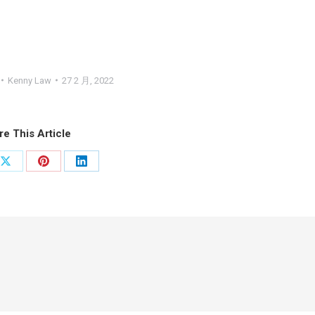
Kenny Law
27 2 月, 2022
re This Article
分
分
分
享
享
享
ook
X
Pinterest
LinkedIn