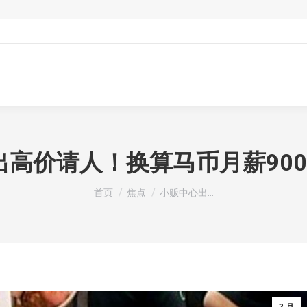
出高价请人！换算马币月薪900
您在这里：
首页
焦点
小贩中心出…