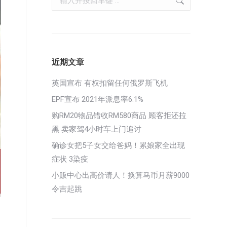
近期文章
英国宣布 有权扣留任何俄罗斯飞机
EPF宣布 2021年派息率6.1%
购RM20物品错收RM580商品 顾客拒还拉
黑 卖家驾4小时车上门追讨
确诊女把5子女交给爸妈！累娘家全出现
症状 3染疫
小贩中心出高价请人！换算马币月薪9000
令吉起跳