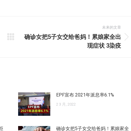
未来的文章
确诊女把5子女交给爸妈！累娘家全出
未
现症状 3染疫
来
的
文
章：
EPF宣布 2021年派息率6.1%
2 3 月, 2022
拒
确诊女把5子女交给爸妈！累娘家全