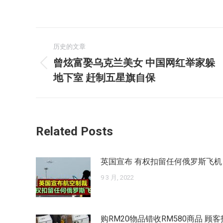
文
历史的文章
章
曾炫富娶乌克兰美女 中国网红举家躲
历
导
地下室 赶制五星旗自保
史
的
航
文
章：
Related Posts
英国宣布 有权扣留任何俄罗斯飞机
9 3 月, 2022
购RM20物品错收RM580商品 顾客