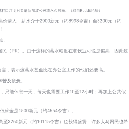
过档口注明只要请新加坡公民或永久居民。（取自Reddit论坛）
请人，薪水介于2900新元（约8998令吉）至3200元（约
！
仙。
居民（PR）。由于这样的薪水幅度在餐饮业可说是偏高，因此这
人留言，表示这薪水甚至比在办公室工作的他们还要高。
辛苦及疲惫。
，只能休息一天，每天也需要工作10至12小时；再加上公共假
低薪金是1500新元（约4654令吉）。
至3260新元（约10115令吉）也获得盛赞，许多大马网民也希