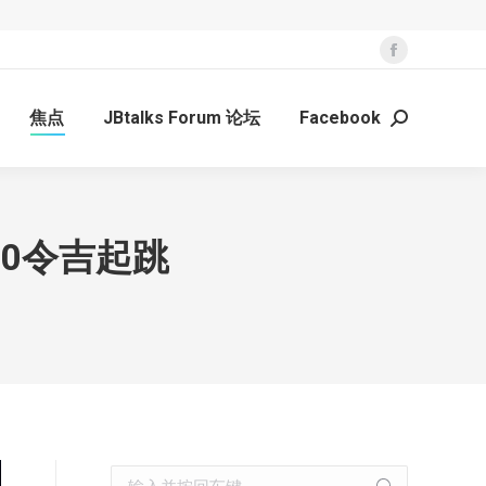
Facebook
page
焦点
JBtalks Forum 论坛
Facebook
opens
Search:
in
new
window
0令吉起跳
Search: