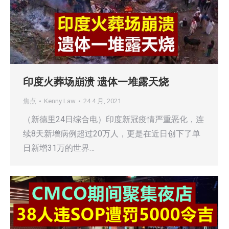
印度火葬场崩溃 遗体一堆露天烧
焦点
Kenny Law
24 4 月, 2021
（新德里24日综合电）印度新冠疫情严重恶化，连
续8天新增病例超过20万人，更是在近日创下了单
日新增31万的世界…