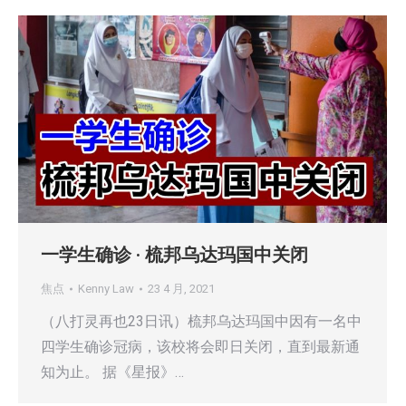
一学生确诊 · 梳邦乌达玛国中关闭
焦点
Kenny Law
23 4 月, 2021
（八打灵再也23日讯）梳邦乌达玛国中因有一名中
四学生确诊冠病，该校将会即日关闭，直到最新通
知为止。 据《星报》…