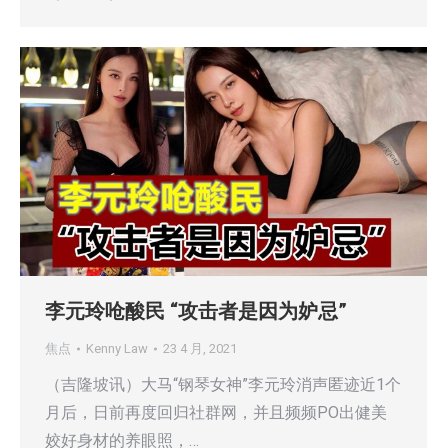
李元玲呛酸民 “攻击者是因为妒忌”
焦点
Kenny Law
23 4 月, 2021
（吉隆坡讯）大马“钢琴女神”李元玲消声匿迹近1个
月后，日前再度回归社群网，并且频频PO出健美
姣好身材的养眼照，…