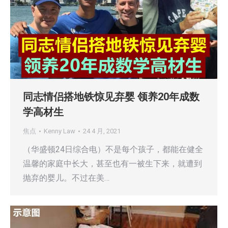
同志情侣搭地铁惊见弃婴 领养20年成数
学高材生
焦点
Kenny Law
24 4 月, 2021
（华盛顿24日综合电）不是每个孩子，都能在健全
温馨的家庭中长大，甚至也有一被生下来，就遭到
抛弃的婴儿。不过在美…