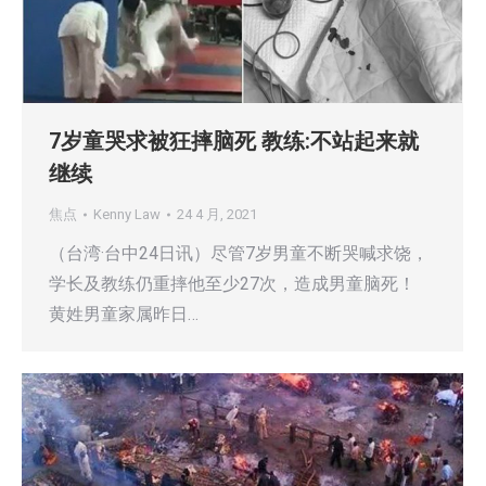
7岁童哭求被狂摔脑死 教练:不站起来就
继续
焦点
Kenny Law
24 4 月, 2021
（台湾·台中24日讯）尽管7岁男童不断哭喊求饶，
学长及教练仍重摔他至少27次，造成男童脑死！
黄姓男童家属昨日…