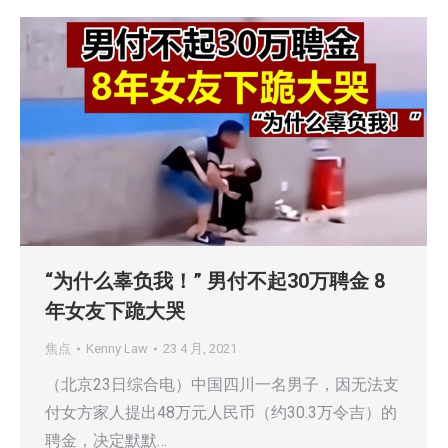
“为什么辜负我！” 男付不起30万聘金 8
年女友下跪大哭
焦点
Kenny Law
23 4 月, 2021
（北京23日综合电）中国四川一名男子，因无法支
付女方家人提出48万元人民币（约30.3万令吉）的
聘金，决定默默…