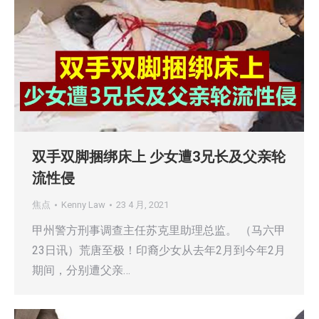
双手双脚捆绑床上 少女遭3兄长及父亲轮
流性侵
焦点
Kenny Law
23 4 月, 2021
甲州警方刑事调查主任苏克里助理总监。 （马六甲
23日讯）荒唐至极！印裔少女从去年2月到今年2月
期间，分别遭父亲…