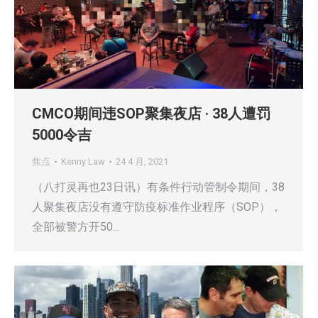
CMCO期间违SOP聚集夜店 · 38人遭罚
5000令吉
焦点
Kenny Law
24 4 月, 2021
（八打灵再也23日讯）有条件行动管制令期间，38
人聚集夜店没有遵守防疫标准作业程序（SOP），
全部被警方开50…