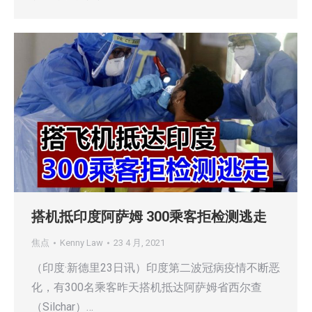
搭机抵印度阿萨姆 300乘客拒检测逃走
焦点
Kenny Law
23 4 月, 2021
（印度·新德里23日讯）印度第二波冠病疫情不断恶
化，有300名乘客昨天搭机抵达阿萨姆省西尔查
（Silchar）…