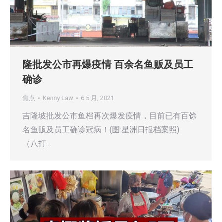
隆批发公市再爆疫情 百余名鱼贩及员工
确诊
焦点
Kenny Law
6 5 月, 2021
吉隆坡批发公市鱼档再次爆发疫情，目前已有百馀
名鱼贩及员工确诊冠病！(图:星洲日报档案照)
（八打…