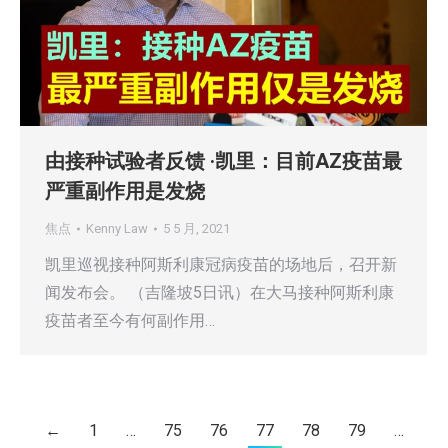
由接种试验者反馈 ·凯里：目前AZ疫苗最
严重副作用是发烧
焦点
Kenny Law
5 5 月, 2021
凯里巡视接种阿斯利康冠病疫苗的场地后，召开新
闻发布会。 （吉隆坡5日讯）在大马接种阿斯利康
疫苗者至今有何副作用…
←
1
…
75
76
77
78
79
…