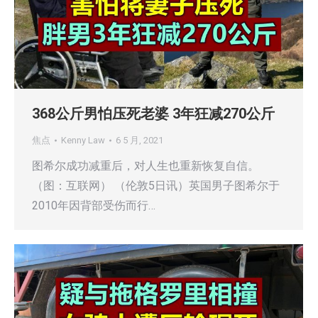
368公斤男怕压死老婆 3年狂减270公斤
焦点
Kenny Law
6 5 月, 2021
图希尔成功减重后，对人生也重新恢复自信。
（图：互联网） （伦敦5日讯）英国男子图希尔于
2010年因背部受伤而行…