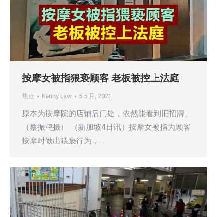
按摩女被指猥亵顾客 老板被控上法庭
焦点
Kenny Law
5 5 月, 2021
原本为按摩院的店铺后门处，依然能看到旧招牌。
（蔡振鸿摄） （新加坡4日讯）按摩女被指为顾客
按摩时做出猥亵行为，…