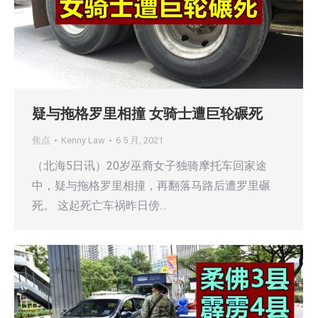
疑与拖格罗里相撞 女骑士遭巨轮碾死
焦点
Kenny Law
6 5 月, 2021
（北海5日讯）20岁巫裔女子独骑摩托车回家途
中，疑与拖格罗里相撞，再翻落马路后遭罗里碾
死。 这起死亡车祸昨日傍…