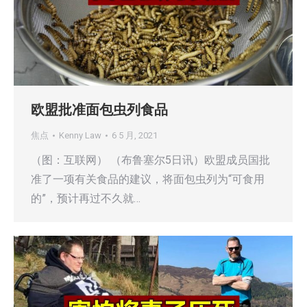
欧盟批准面包虫列食品
焦点
Kenny Law
6 5 月, 2021
（图：互联网） （布鲁塞尔5日讯）欧盟成员国批
准了一项有关食品的建议，将面包虫列为“可食用
的”，预计再过不久就…