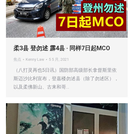
柔3县 登勿述 霹4县 · 同样7日起MCO
焦点
Kenny Law
5 5 月, 2021
（八打灵再也5日讯）国防部高级部长拿督斯里依
斯迈沙比利宣布，登嘉楼勿述县（除了勿述区），
以及柔佛新山、古来和哥…