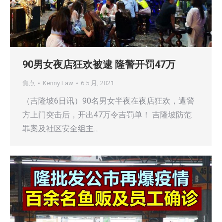
90男女夜店狂欢被逮 隆警开罚47万
焦点
Kenny Law
6 5 月, 2021
（吉隆坡6日讯）90名男女半夜在夜店狂欢，遭警
方上门突击后，开出47万令吉罚单！ 吉隆坡防范
罪案及社区安全组主…