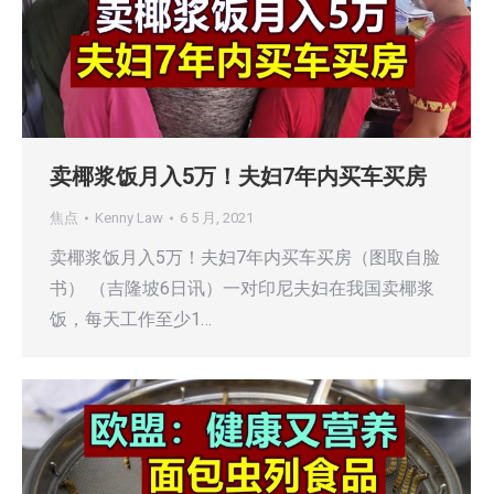
卖椰浆饭月入5万！夫妇7年内买车买房
焦点
Kenny Law
6 5 月, 2021
卖椰浆饭月入5万！夫妇7年内买车买房（图取自脸
书） （吉隆坡6日讯）一对印尼夫妇在我国卖椰浆
饭，每天工作至少1…