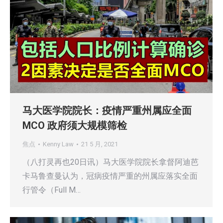
马大医学院院长：疫情严重州属应全面
MCO 政府须大规模筛检
焦点
Kenny Law
21 5 月, 2021
（八打灵再也20日讯）马大医学院院长拿督阿迪芭
卡马鲁查曼认为，冠病疫情严重的州属应落实全面
行管令（Full M…