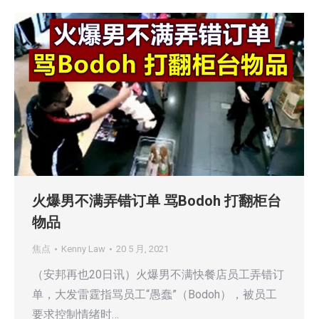
火爆男不满弄错订单 骂Bodoh 打翻柜台
物品
焦点
Kenny Law
20 5 月, 2021
（安邦再也20日讯）火爆男不满快餐店员工弄错订
单，大发雷霆指骂员工“愚蠢”（Bodoh），被员工
要求控制情绪时…