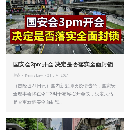
国安会3pm开会 决定是否落实全面封锁
焦点
Kenny Law
21 5 月, 2021
（吉隆坡21日讯）国内新冠肺炎疫情告急，国家安
全理事会将在今午3时于布城召开会议，决定大马
是否重新落实全面封锁…