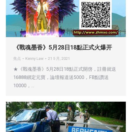
《戰魂墨香》5月28日18點正式火爆开
焦点
Kenny Law
21 5 月, 2021
★《戰魂墨香》5月28日18點正式開啓，註冊就送
16888綁定元寶，論壇報道送5000，FB點讚送
10000，…