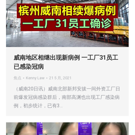
威南地区相继出现新病例 一工厂31员工
已感染冠病
焦点
Kenny Law
21 5 月, 2021
（威南20日讯）威南北部新邦安拔一间外资工厂日
前爆发冠病感染群后，南部高渊也出现工厂感染病
例，初步统计，已有3…