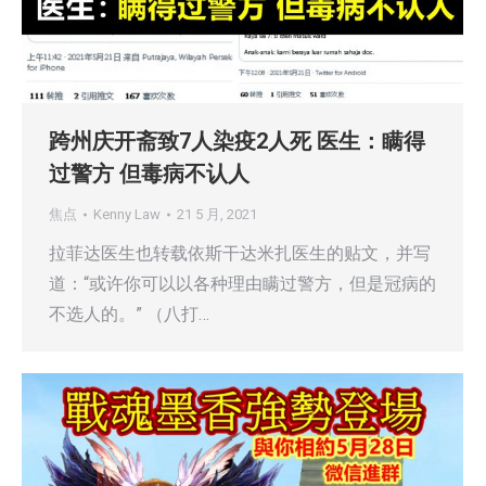
跨州庆开斋致7人染疫2人死 医生：瞒得
过警方 但毒病不认人
焦点
Kenny Law
21 5 月, 2021
拉菲达医生也转载依斯干达米扎医生的贴文，并写
道：“或许你可以以各种理由瞒过警方，但是冠病的
不选人的。” （八打…