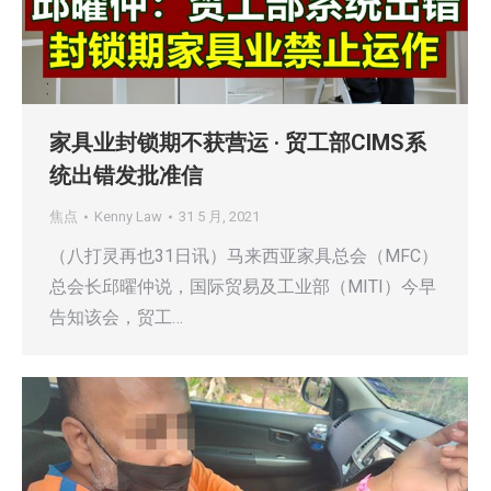
家具业封锁期不获营运 · 贸工部CIMS系
统出错发批准信
焦点
Kenny Law
31 5 月, 2021
（八打灵再也31日讯）马来西亚家具总会（MFC）
总会长邱曜仲说，国际贸易及工业部（MITI）今早
告知该会，贸工…