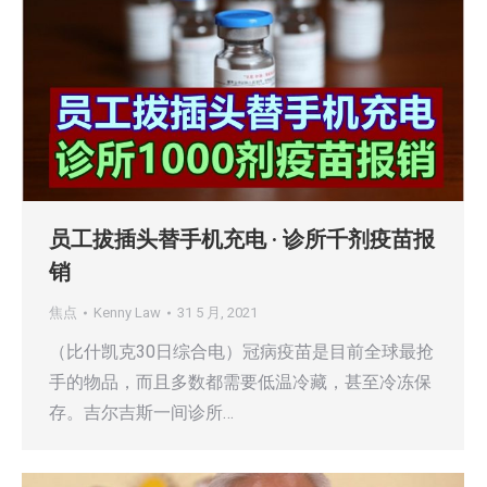
员工拔插头替手机充电 · 诊所千剂疫苗报
销
焦点
Kenny Law
31 5 月, 2021
（比什凯克30日综合电）冠病疫苗是目前全球最抢
手的物品，而且多数都需要低温冷藏，甚至冷冻保
存。吉尔吉斯一间诊所…