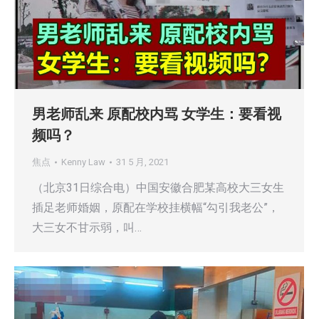
男老师乱来 原配校内骂 女学生：要看视
频吗？
焦点
Kenny Law
31 5 月, 2021
（北京31日综合电）中国安徽合肥某高校大三女生
插足老师婚姻，原配在学校挂横幅“勾引我老公”，
大三女不甘示弱，叫…