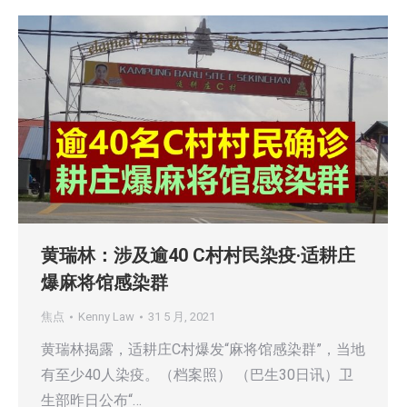
黄瑞林：涉及逾40 C村村民染疫·适耕庄
爆麻将馆感染群
焦点
Kenny Law
31 5 月, 2021
黄瑞林揭露，适耕庄C村爆发“麻将馆感染群”，当地
有至少40人染疫。（档案照） （巴生30日讯）卫
生部昨日公布“…