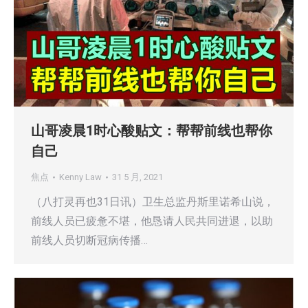
山哥凌晨1时心酸贴文：帮帮前线也帮你
自己
焦点
Kenny Law
31 5 月, 2021
（八打灵再也31日讯）卫生总监丹斯里诺希山说，
前线人员已疲惫不堪，他恳请人民共同进退，以助
前线人员切断冠病传播…