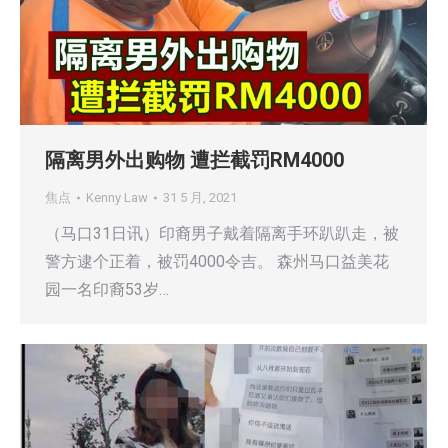
隔离男外出购物 遭拦截罚RM4000
焦点
Kenny Law
31 5 月, 2021
（马口31日讯）印裔男子戴着隔离手环趴趴走，被
警方逮个正着，被罚4000令吉。 森州马口益美花
园一名印裔53岁…