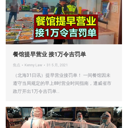
餐馆提早营业 接1万令吉罚单
焦点
Kenny Law
31 5 月, 2021
（北海31日讯）提早营业接罚单！ 一间餐馆因未
遵守当局规定的早上8时营业时间指南，遭威省市
政厅开出1万令吉罚单…