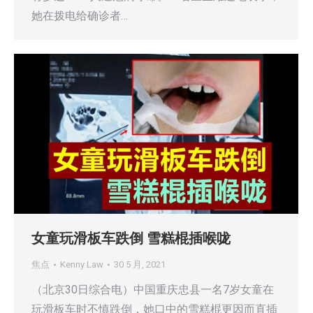
她在拨电给确诊者…
女童玩滑板车跌倒 雪糕棍插喉咙
焦点
Kenny Law
30 5 月, 2021
（北京30日综合电）中国重庆忠县一名7岁女童在
玩滑板车时不慎跌倒，她口中的雪糕棍更因而直插