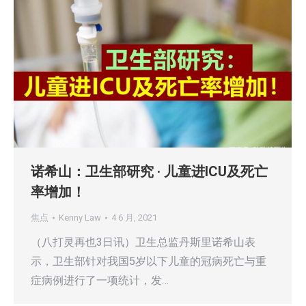
诺希山：卫生部研究 · 儿童进ICU及死亡
率增加！
焦点
Kenny Law
4 6 月, 2021
（八打灵再也3日讯）卫生总监丹斯里诺希山表
示，卫生部针对我国5岁以下儿童的冠病死亡与重
症病例进行了一项统计，发…