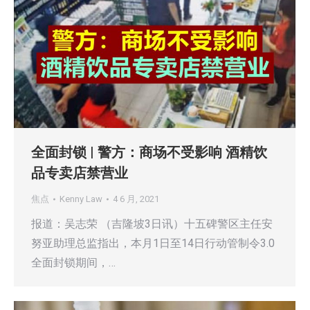
全面封锁 | 警方：商场不受影响 酒精饮
品专卖店禁营业
焦点
Kenny Law
4 6 月, 2021
报道：吴志荣 （吉隆坡3日讯）十五碑警区主任安
努亚助理总监指出，本月1日至14日行动管制令3.0
全面封锁期间，…