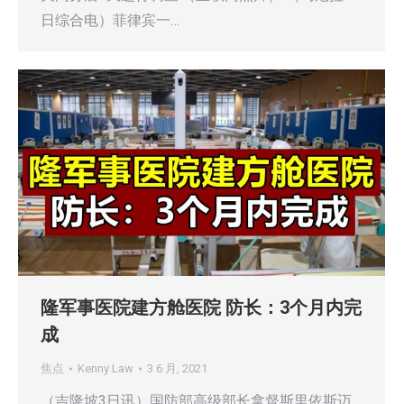
日综合电）菲律宾一…
隆军事医院建方舱医院 防长：3个月内完
成
焦点
Kenny Law
3 6 月, 2021
（吉隆坡3日讯）国防部高级部长拿督斯里依斯迈