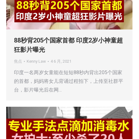
88秒背205个国家首都 印度2岁小神童超
狂影片曝光
焦点
Kenny Law
4 6 月, 2021
印度一名两岁女童能在短短88秒内背出205个国家
的首都，妈妈将女儿背诵过程拍下，上传至社群平
台，影片曝光后在网…