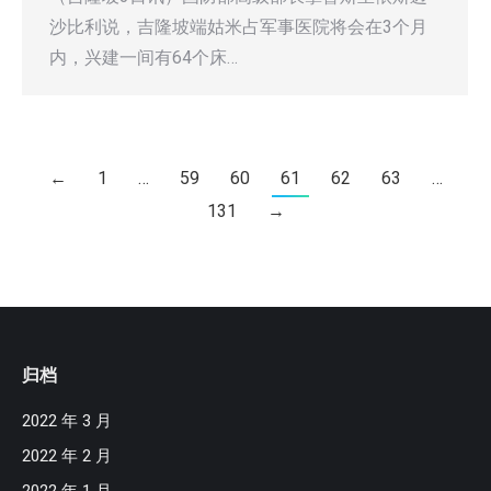
沙比利说，吉隆坡端姑米占军事医院将会在3个月
内，兴建一间有64个床…
←
1
…
59
60
61
62
63
…
131
→
归档
2022 年 3 月
2022 年 2 月
2022 年 1 月