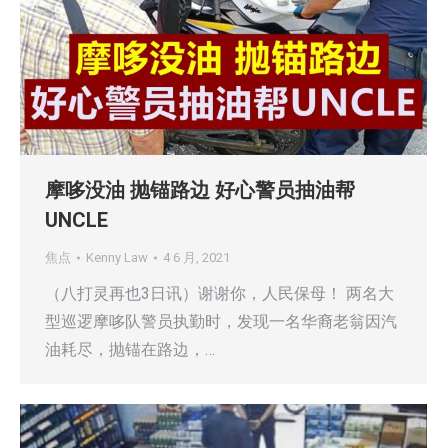
摩哆没油 抛锚路边 好心警员抽油帮
UNCLE
焦点
Kenny Law
4 6 月, 2021
（八打灵再也3日讯）谢谢你，人民保母！ 两名大
型巡逻摩哆队警员执勤时，发现一名华裔老翁因汽
油耗尽，抛锚在路边，…