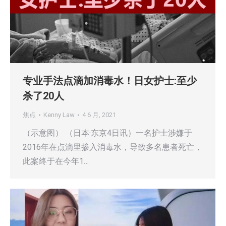
专业手法点滴加消毒水！日女护士:至少
杀了20人
焦点
Kenny Law
4 6 月, 2021
（示意图） （日本·东京4日讯）一名护士涉嫌于
2016年在点滴里掺入消毒水，导致多名患者死亡，
此案终于在今年1…