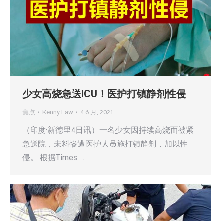
少女高烧急送ICU！医护打镇静剂性侵
焦点
Kenny Law
4 6 月, 2021
（印度·新德里4日讯）一名少女因持续高烧而被紧
急送院，未料惨遭医护人员施打镇静剂，加以性
侵。 根据Times …