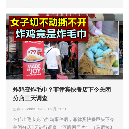
炸鸡变炸毛巾？菲律宾快餐店下令关闭
分店三天调查
焦点
Kenny Law
3 6 月, 2021
在传出毛巾充当炸鸡事件后，菲律宾快餐巨头下令
关闭分店3天进行调查.（互联网照片） （马尼拉3