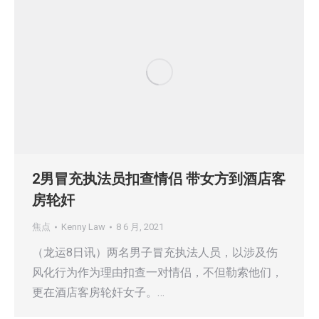
2男冒充执法员扣查情侣 带女方到酒店客
房轮奸
焦点
Kenny Law
8 6 月, 2021
（龙运8日讯）两名男子冒充执法人员，以涉及伤
风化行为作为理由扣查一对情侣，不但勒索他们，
更在酒店客房轮奸女子。…