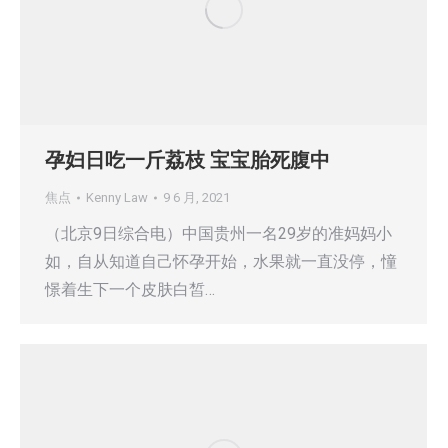
孕妇日吃一斤荔枝 宝宝胎死腹中
焦点
Kenny Law
9 6 月, 2021
（北京9日综合电）中国贵州一名29岁的准妈妈小
如，自从知道自己怀孕开始，水果就一直没停，憧
憬着生下一个皮肤白皙…