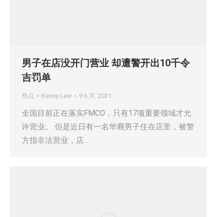
男子在店没开门营业 却遭警开出10千令
吉罚单
焦点
Kenny Law
9 6 月, 2021
全国目前正在落实FMCO，只有17项重要领域才允
许营业。 但是近日有一名华裔男子住在店里，被警
方指非法营业，店…