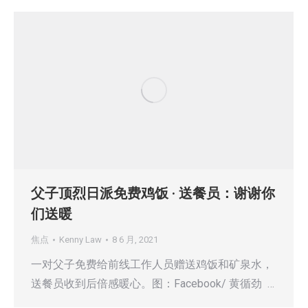
父子顶烈日派免费鸡饭 · 送餐员：谢谢你
们送暖
焦点
Kenny Law
8 6 月, 2021
一对父子免费给前线工作人员赠送鸡饭和矿泉水，
送餐员收到后倍感暖心。图：Facebook/ 黄循劲 …