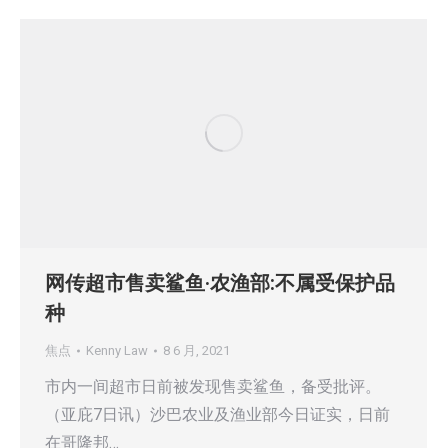
网传超市售卖鲨鱼·农渔部:不属受保护品
种
焦点
Kenny Law
8 6 月, 2021
市内一间超市日前被发现售卖鲨鱼，备受批评。
（亚庇7日讯）沙巴农业及渔业部今日证实，日前
在哥隆邦…