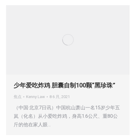
少年爱吃炸鸡 胆囊自制100颗“黑珍珠”
焦点
Kenny Law
8 6 月, 2021
（中国·北京7日讯）中国杭山萧山一名15岁少年五
岚（化名）从小爱吃炸鸡，身高1.6公尺、重80公
斤的他在家人眼…