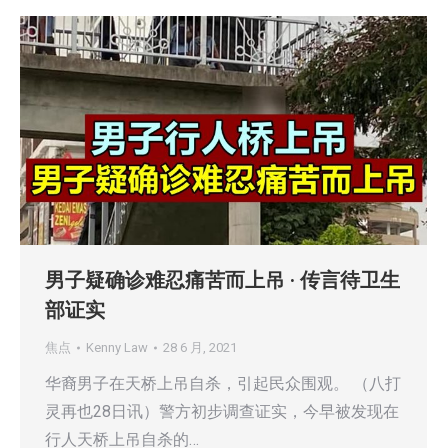
男子疑确诊难忍痛苦而上吊 · 传言待卫生
部证实
焦点
Kenny Law
28 6 月, 2021
华裔男子在天桥上吊自杀，引起民众围观。 （八打
灵再也28日讯）警方初步调查证实，今早被发现在
行人天桥上吊自杀的…