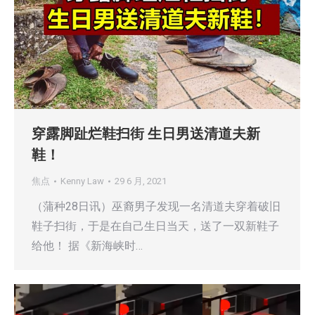
穿露脚趾烂鞋扫街 生日男送清道夫新
鞋！
焦点
Kenny Law
29 6 月, 2021
（蒲种28日讯）巫裔男子发现一名清道夫穿着破旧
鞋子扫街，于是在自己生日当天，送了一双新鞋子
给他！ 据《新海峡时…