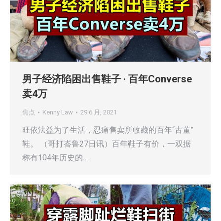
男子经济陷困出售鞋子 · 百年Converse
卖4万
焦点
Kenny Law
29 6 月, 2021
旺依法益为了生活，忍痛售卖所收藏的百年“古董”
鞋。 （哥打峇鲁27日讯）百年鞋子有价，一双据
称有104年历史的…