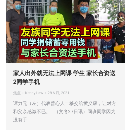
家人出外就无法上网课 学生 家长合资送
2同学手机
焦点
Kenny Law
28 6 月, 2021
谭力元（左）代表善心人士移交给黄义康，让对方
和父亲感激不已。 （文冬27日讯）同班同学因为
没有手…