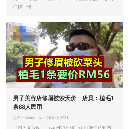
准作业程…
男子美容店修眉被索天价 店员︰植毛1
条88人民币
焦点
Kenny Law
28 6 月, 2021
（图：互联网） （杭州27日讯）中国浙江杭州市