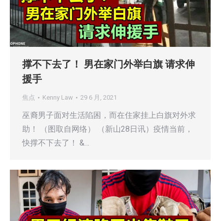
撑不下去了！ 男在家门外举白旗 请求伸
援手
焦点
Kenny Law
29 6 月, 2021
巫裔男子面对生活陷困，而在住家挂上白旗对外求
助！ （图取自网络） （新山28日讯）疫情当前，
快撑不下去了！ &…