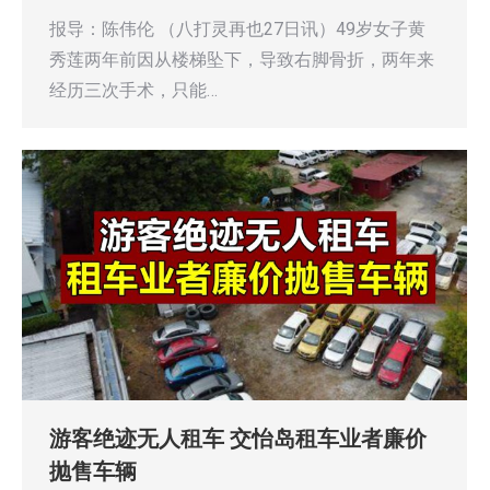
报导：陈伟伦 （八打灵再也27日讯）49岁女子黄
秀莲两年前因从楼梯坠下，导致右脚骨折，两年来
经历三次手术，只能…
游客绝迹无人租车 交怡岛租车业者廉价
抛售车辆