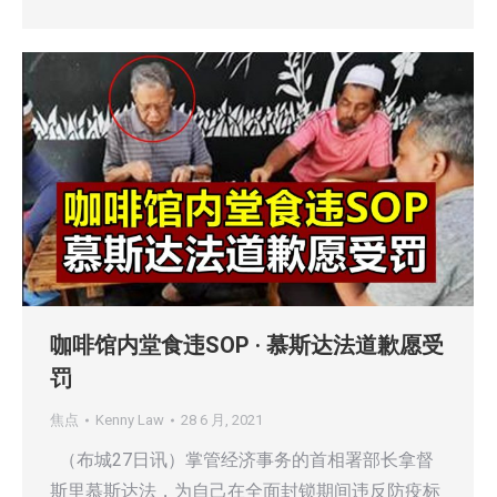
咖啡馆内堂食违SOP · 慕斯达法道歉愿受
罚
焦点
Kenny Law
28 6 月, 2021
（布城27日讯）掌管经济事务的首相署部长拿督
斯里慕斯达法，为自己在全面封锁期间违反防疫标