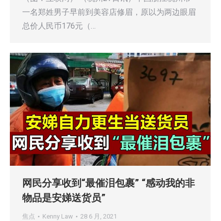
一名郑姓男子早前到美容店修眉，原以为两边眼眉
总价人民币176元（…
网民分享收到“最催泪包裹” “感动我的非
物品是安娣送货员”
焦点
Kenny Law
28 6 月, 2021