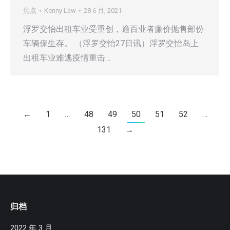
焦点
Kenny Law
28 6 月, 2021
浮罗交怡出租车业受重创，逾百业者廉价抛售部份
车辆保生存。 （浮罗交怡27日讯）浮罗交怡岛上
出租车业难逃疫情重击…
←
1
…
48
49
50
51
52
…
131
→
归档
2022 年 3 月