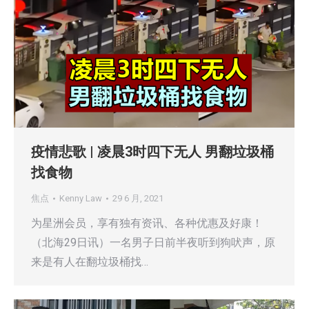
疫情悲歌 | 凌晨3时四下无人 男翻垃圾桶
找食物
焦点
Kenny Law
29 6 月, 2021
为星洲会员，享有独有资讯、各种优惠及好康！
（北海29日讯）一名男子日前半夜听到狗吠声，原
来是有人在翻垃圾桶找…