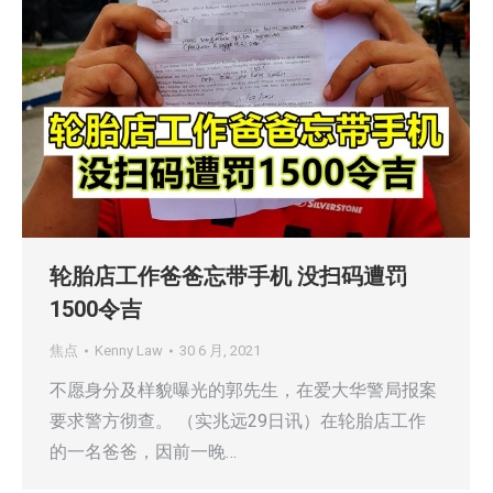
轮胎店工作爸爸忘带手机 没扫码遭罚
1500令吉
焦点
Kenny Law
30 6 月, 2021
不愿身分及样貌曝光的郭先生，在爱大华警局报案
要求警方彻查。 （实兆远29日讯）在轮胎店工作
的一名爸爸，因前一晚…