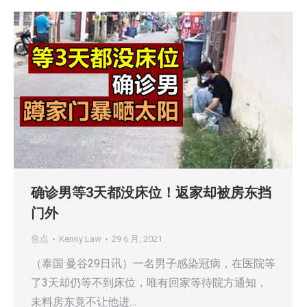
确诊男等3天都没床位！返家却被房东挡
门外
焦点
Kenny Law
29 6 月, 2021
（泰国·曼谷29日讯）一名男子感染冠病，在医院等
了3天却仍等不到床位，唯有回家等待院方通知，
未料房东竟不让他进…