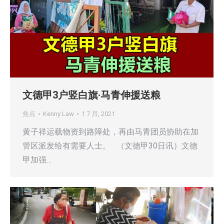
文德甲3户竖白旗·马青伸援送粮
焦点
Kenny Law
1 7 月, 2021
黄子祥运载物资到路障处，再由马青团员协助在加
管区派发给有需要人士。 （文德甲30日讯）文德
甲加强…