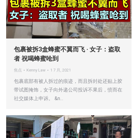
包裹被拆3盒蜂蜜不翼而飞 · 女子：盗取
者 祝喝蜂蜜呛到
焦点
Kenny Law
1 7 月, 2021
包裹底部有被人拆过的痕迹，而且拆封处还贴上胶
带试图掩饰，女子向外递公司投诉不果后，愤而在
社交媒体上申诉。 &n…