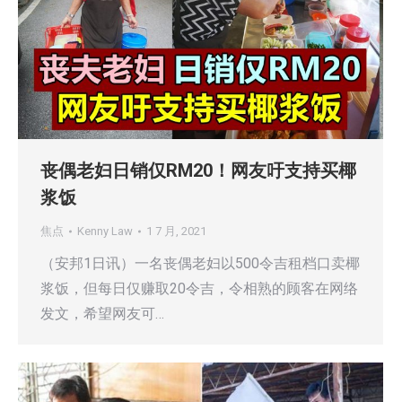
丧偶老妇日销仅RM20！网友吁支持买椰
浆饭
焦点
Kenny Law
1 7 月, 2021
（安邦1日讯）一名丧偶老妇以500令吉租档口卖椰
浆饭，但每日仅赚取20令吉，令相熟的顾客在网络
发文，希望网友可…