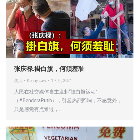
张庆禄.掛白旗，何须羞耻
焦点
Kenny Law
1 7 月, 2021
人民在社交媒体自主发起“挂白旗运动”
（#BenderaPutih），引起热烈回响；不感意外，
只是感觉有点难过，…