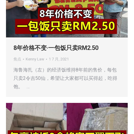
8年价格不变·一包饭只卖RM2.50
焦点
Kenny Law
1 7 月, 2021
海鲁海扎（左）的经济饭维持8年前的售价，每包
只卖2令吉50仙，希望让大家都可以买得起，吃得
饱。 …