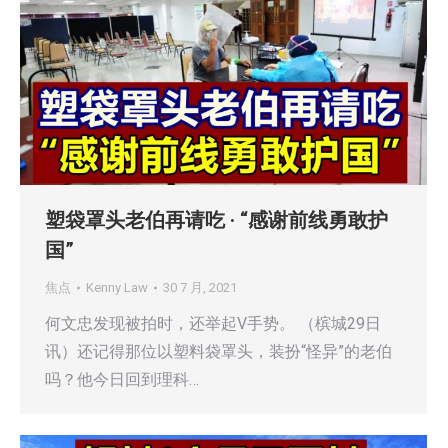
塑袋罩头老伯再请吃 · “感谢前线勇敢护
国”
焦点
Kenny Law
30 7 月, 2021
何文忠发现被拍时，还举起V手势。 （槟城29日
讯）还记得那位以塑料袋罩头，装扮“怪异”的老伯
吗？他今日回到理科…