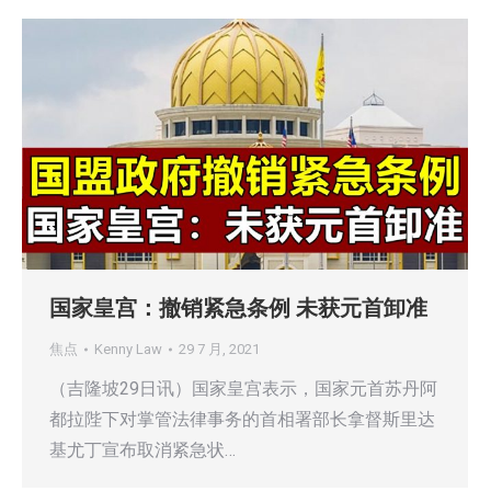
国家皇宫：撤销紧急条例 未获元首卸准
焦点
Kenny Law
29 7 月, 2021
（吉隆坡29日讯）国家皇宫表示，国家元首苏丹阿
都拉陛下对掌管法律事务的首相署部长拿督斯里达
基尤丁宣布取消紧急状…