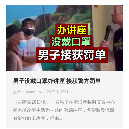
男子没戴口罩办讲座 接获警方罚单
焦点
Kenny Law
29 7 月, 2021
（吉隆坡28日讯）一名男子在流浪者临时安置中心
举办以改变生活为主题的激励讲座，希望激发流浪
者能够做出改变，但由…