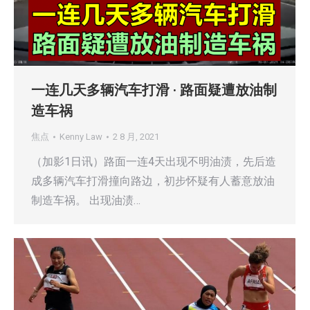
一连几天多辆汽车打滑 · 路面疑遭放油制
造车祸
焦点
Kenny Law
2 8 月, 2021
（加影1日讯）路面一连4天出现不明油渍，先后造
成多辆汽车打滑撞向路边，初步怀疑有人蓄意放油
制造车祸。 出现油渍…