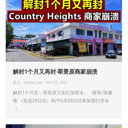
解封1个月又再封·翠景原商家崩溃
焦点
Kenny Law
30 7 月, 2021
解封1个月后，翠景原又实行加管令。 报导/张健
锋 （亚庇29日讯）刚于6月29日结束加强行管令
（…