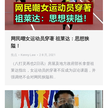
网民嘲女运动员穿著 祖莱达：思想狭
隘！
焦点
Kenny Law
2 8 月, 2021
（八打灵再也2日讯）房屋及地方政府部长拿督祖
莱达指出，女运动员的穿著不应成为议论课题，并
强调绝不会对网民狭隘和…