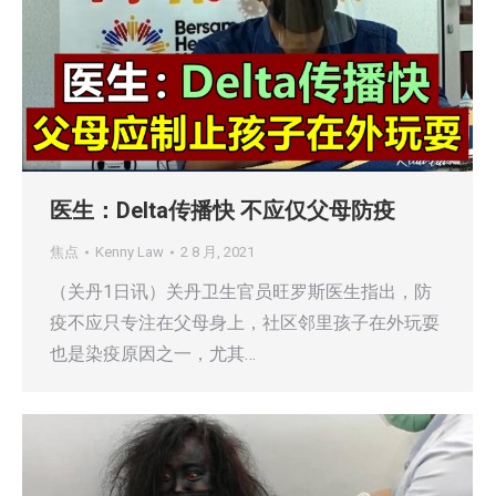
医生：Delta传播快 不应仅父母防疫
焦点
Kenny Law
2 8 月, 2021
（关丹1日讯）关丹卫生官员旺罗斯医生指出，防
疫不应只专注在父母身上，社区邻里孩子在外玩耍
也是染疫原因之一，尤其…