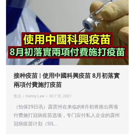
接种疫苗 | 使用中國科興疫苗 8月初落實
兩項付費施打疫苗
焦点
Kenny Law
30 7 月, 2021
（怡保29日讯）霹雳州在来临的8月初将推出两项
付费施打冠病疫苗选项，专门应付私人企业的霹州
冠病疫苗计划（SIL…