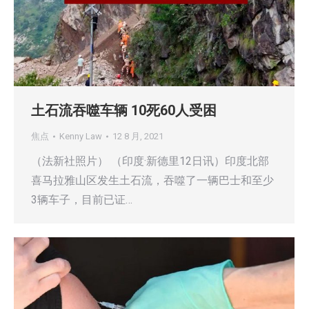
土石流吞噬车辆 10死60人受困
焦点
Kenny Law
12 8 月, 2021
（法新社照片） （印度·新德里12日讯）印度北部
喜马拉雅山区发生土石流，吞噬了一辆巴士和至少
3辆车子，目前已证…