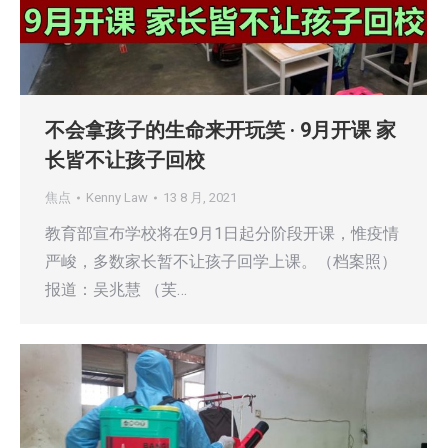
不会拿孩子的生命来开玩笑 · 9月开课 家
长皆不让孩子回校
焦点
Kenny Law
13 8 月, 2021
教育部宣布学校将在9月1日起分阶段开课，惟疫情
严峻，多数家长暂不让孩子回学上课。（档案照）
报道：吴兆慧 （芙…