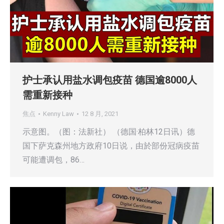
护士承认用盐水调包疫苗 德国逾8000人
需重新接种
焦点
Kenny Law
12 8 月, 2021
示意图。（图：法新社） （德国·柏林12日讯）德
国下萨克森州地方政府10日说，由於部份冠病疫苗
可能遭调包，86…