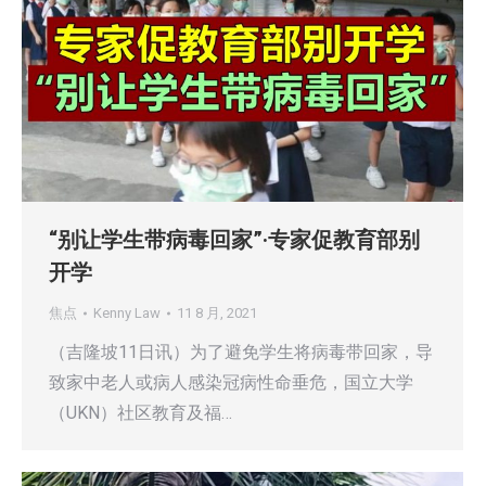
“别让学生带病毒回家”·专家促教育部别
开学
焦点
Kenny Law
11 8 月, 2021
（吉隆坡11日讯）为了避免学生将病毒带回家，导
致家中老人或病人感染冠病性命垂危，国立大学
（UKN）社区教育及福…