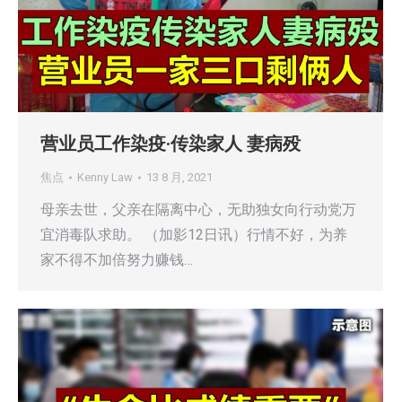
营业员工作染疫·传染家人 妻病殁
焦点
Kenny Law
13 8 月, 2021
母亲去世，父亲在隔离中心，无助独女向行动党万
宜消毒队求助。 （加影12日讯）行情不好，为养
家不得不加倍努力赚钱…