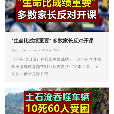
“生命比成绩重要”·多数家长反对开课
焦点
Kenny Law
13 8 月, 2021
（亚庇12日讯）在冠病疫情威胁下，大部分学生家
长不赞成教育部在9月1日恢复学生实体上课。 罗
莉莉：孩子免疫系统…