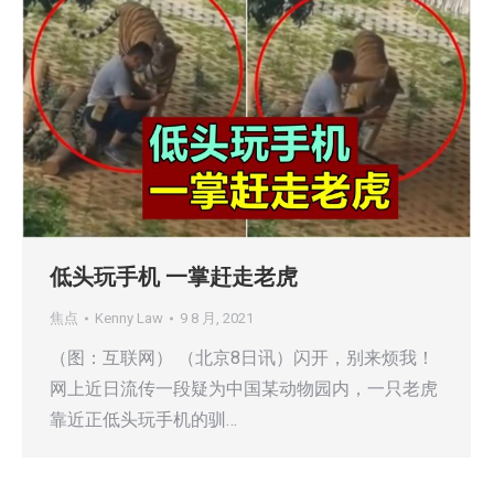
低头玩手机 一掌赶走老虎
焦点
Kenny Law
9 8 月, 2021
（图：互联网） （北京8日讯）闪开，别来烦我！
网上近日流传一段疑为中国某动物园内，一只老虎
靠近正低头玩手机的驯…