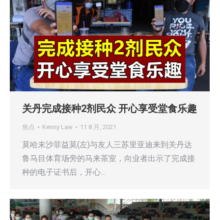
关丹完成接种2剂民众 开心享受堂食乐趣
焦点
Kenny Law
11 8 月, 2021
莫哈末沙菲益莫(左)与友人三苏里亚迪来到关丹达
鲁马目体育场旁的马来茶室，向业者出示了完成接
种的电子证书后，开心…