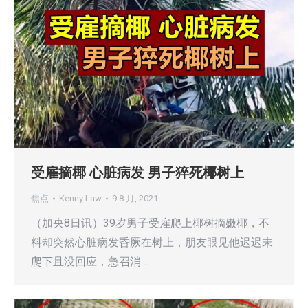
受雇摘椰 心脏病发 男子猝死椰树上
焦点
Kenny Law
9 8 月, 2021
（加央8日讯）39岁男子受雇爬上椰树摘嫩椰，不
料却突然心脏病发昏厥在树上，朋友眼见他迟迟未
爬下且没回应，急召消…