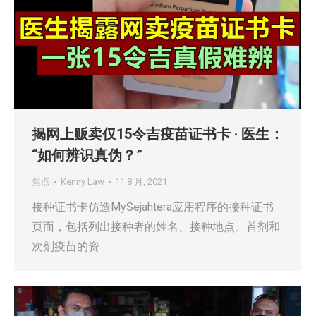
揭网上贩卖仅15令吉疫苗证书卡 · 医生：
“如何辨识真伪？”
焦点
Kenny Law
11 8 月, 2021
接种证书卡仿造MySejahtera应用程序的接种证书
页面，包括列出接种者的姓名、接种地点、首剂和
次剂疫苗的资…