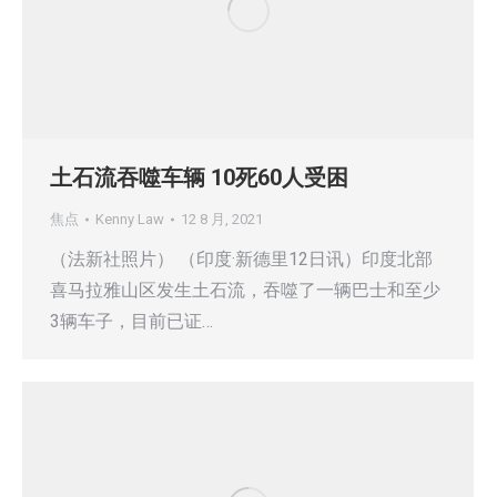
土石流吞噬车辆 10死60人受困
焦点
Kenny Law
12 8 月, 2021
（法新社照片） （印度·新德里12日讯）印度北部
喜马拉雅山区发生土石流，吞噬了一辆巴士和至少
3辆车子，目前已证…