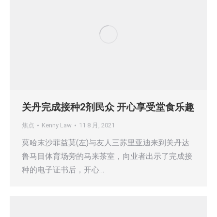
关丹完成接种2剂民众 开心享受堂食乐趣
焦点
Kenny Law
11 8 月, 2021
莫哈末沙菲益莫(左)与友人三苏里亚迪来到关丹达
鲁马目体育场旁的马来茶室，向业者出示了完成接
种的电子证书后，开心…