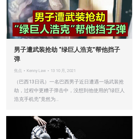
男子遭武装抢劫 “绿巨人浩克”帮他挡子
弹
焦点
Kenny Law
13 10 月, 2021
（巴西13日讯）一名巴西男子近日遭遇一场武装抢
劫，过程中更糟子弹击中，没想到他使用的“绿巨人
浩克手机壳”竟然为…