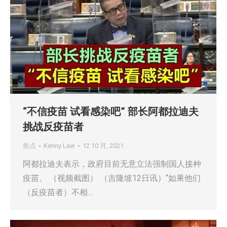
“不信疫苗 试看感染吧” 部长阿都拉迪夫
挑战反疫苗者
焦点
Kenny Law
12 10 月, 2021
阿都拉迪夫表示，政府目前无意立法强制国人接种
疫苗。 （视频截图） （吉隆坡12日讯）“如果他们
（反疫苗者）不相…