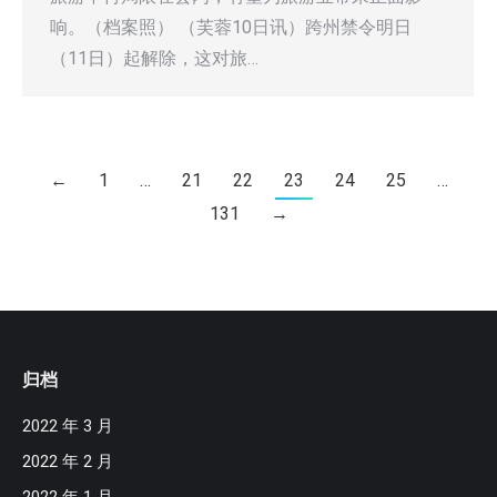
响。（档案照） （芙蓉10日讯）跨州禁令明日
（11日）起解除，这对旅…
←
1
…
21
22
23
24
25
…
131
→
归档
2022 年 3 月
2022 年 2 月
2022 年 1 月