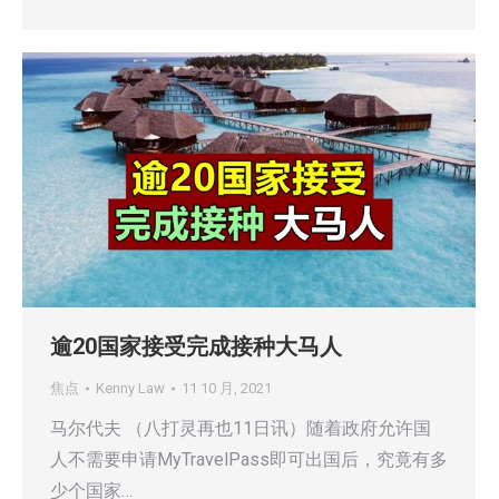
逾20国家接受完成接种大马人
焦点
Kenny Law
11 10 月, 2021
马尔代夫 （八打灵再也11日讯）随着政府允许国
人不需要申请MyTravelPass即可出国后，究竟有多
少个国家…