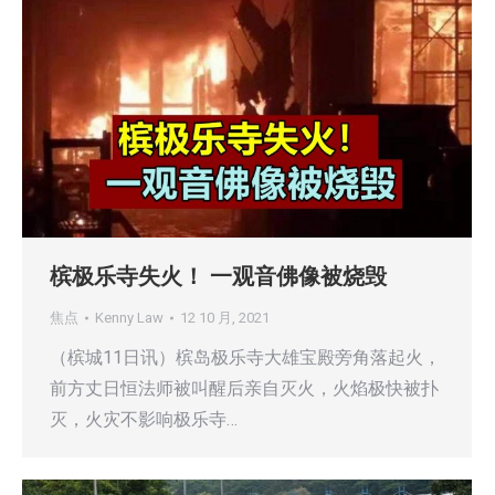
槟极乐寺失火！ 一观音佛像被烧毁
焦点
Kenny Law
12 10 月, 2021
（槟城11日讯）槟岛极乐寺大雄宝殿旁角落起火，
前方丈日恒法师被叫醒后亲自灭火，火焰极快被扑
灭，火灾不影响极乐寺…