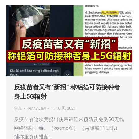
反疫苗者又有“新招” 称铝箔可防接种者
身上5G辐射
焦点
Kenny Law
11 10 月, 2021
反疫苗者这次竟提出使用铝箔来预防及免受5G无线
网络辐射中毒。（kosmo图） （吉隆坡11日讯）
继称服食伊维菌…