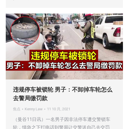
违规停车被锁轮 男子：不卸掉车轮怎么
去警局缴罚款
焦点
Kenny Law
11 10 月, 2021
（曼谷11日讯）一名男子因非法停车遭交警锁车
轮，情急之下打电话到警局让交警送自己去交罚