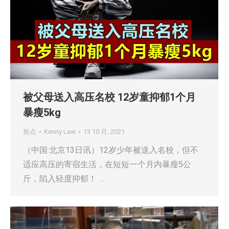
被父母送入高压名校 12岁童抑郁1个月
暴瘦5kg
焦点
Kenny Law
13 10 月, 2021
（中国·北京13日讯）12岁少年被送入名校，但不
适应高压的寄宿生活，在短短一个月内暴瘦5公
斤，陷入轻度抑郁！ …