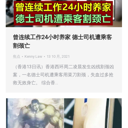
曾连续工作24小时养家 德士司机遭乘客
割颈亡
焦点
Kenny Law
13 10 月, 2021
（香港13日讯）香港西环周二凌晨发生凶残割颈凶
案，一名德士司机遭乘客用菜刀割颈，失血过多抢
救无效身亡。 综合香…