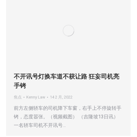
不开讯号灯换车道不获让路 狂妄司机亮
手铐
焦点
Kenny Law
14 2 月, 2022
前方左侧轿车的司机降下车窗，右手上不停旋转手
铐，态度嚣张。（视频截图） （吉隆坡13日讯）
一名轿车司机不开讯号…