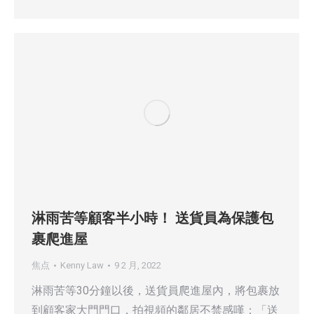
淋雨苦等顧客半小時！ 送貨員為保護包
裹爬進屋
焦点
Kenny Law
9 2 月, 2022
淋雨苦等30分鐘以後，送貨員爬進屋內，將包裹放
到顧客家大門門口，拍視頻的鄰居不禁感嘆：「送