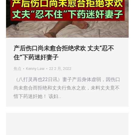
产后伤口尚未愈合拒绝求欢 丈夫“忍不
住”下药迷奸妻子
焦点
Kenny Law
22 2 月, 2022
（八打灵再也22日讯）妻子产后身体虚弱，因伤口
尚未愈合而拒绝和丈夫行鱼水之欢，未料丈夫竟不
惜下药迷奸她！ 该妇…