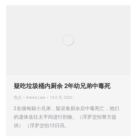
疑吃垃圾桶内厨余 2年幼兄弟中毒死
焦点
Kenny Law
14 2 月, 2022
2名缅甸籍小兄弟，疑误食厨余后中毒死亡，他们
的遗体送往太平间进行剖验。（浮罗交怡警方提
供） （浮罗交怡13日讯…