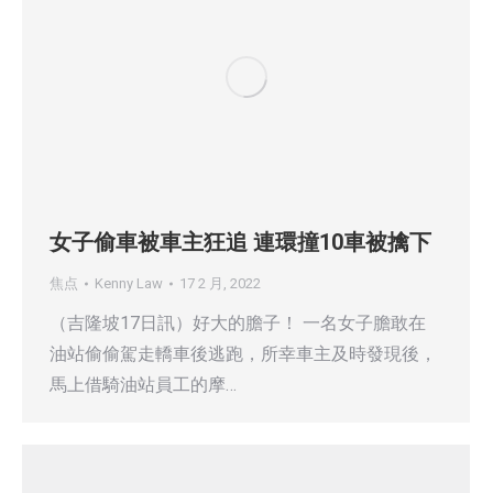
女子偷車被車主狂追 連環撞10車被擒下
焦点
Kenny Law
17 2 月, 2022
（吉隆坡17日訊）好大的膽子！ 一名女子膽敢在
油站偷偷駕走轎車後逃跑，所幸車主及時發現後，
馬上借騎油站員工的摩…