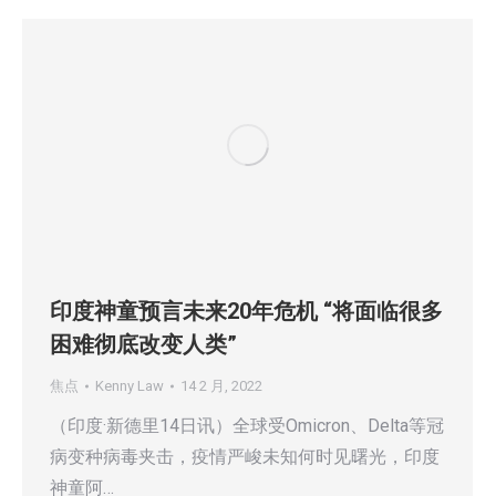
印度神童预言未来20年危机 “将面临很多
困难彻底改变人类”
焦点
Kenny Law
14 2 月, 2022
（印度·新德里14日讯）全球受Omicron、Delta等冠
病变种病毒夹击，疫情严峻未知何时见曙光，印度
神童阿…