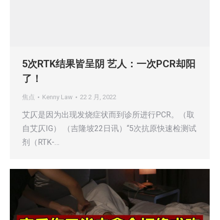
5次RTK结果皆呈阴 艺人：一次PCR却阳
了！
焦点
Kenny Law
22 2 月, 2022
艾仄是因为出现发烧症状而到诊所进行PCR。（取
自艾仄IG） （吉隆坡22日讯）“5次抗原快速检测试
剂（RTK-…