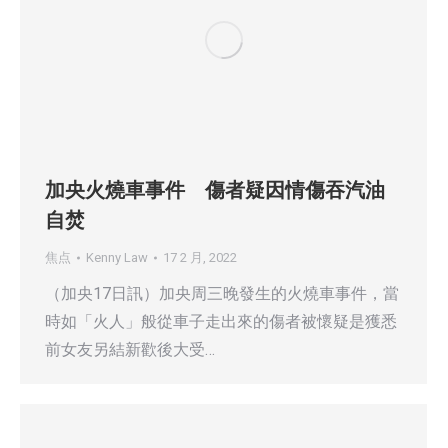
加央火燒車事件 傷者疑因情傷吞汽油
自焚
焦点
Kenny Law
17 2 月, 2022
（加央17日訊）加央周三晚發生的火燒車事件，當
時如「火人」般從車子走出來的傷者被懷疑是獲悉
前女友另結新歡後大受…