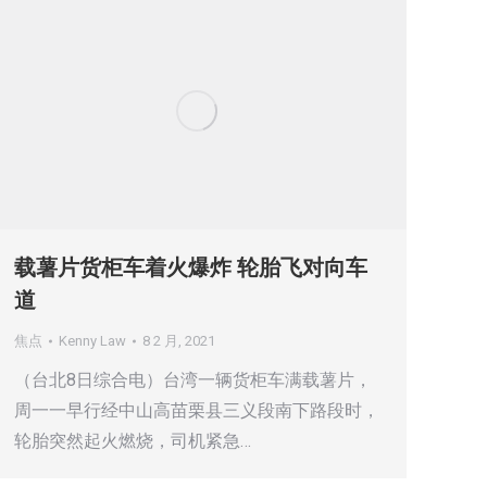
载薯片货柜车着火爆炸 轮胎飞对向车
道
焦点
Kenny Law
8 2 月, 2021
（台北8日综合电）台湾一辆货柜车满载薯片，
周一一早行经中山高苗栗县三义段南下路段时，
轮胎突然起火燃烧，司机紧急…