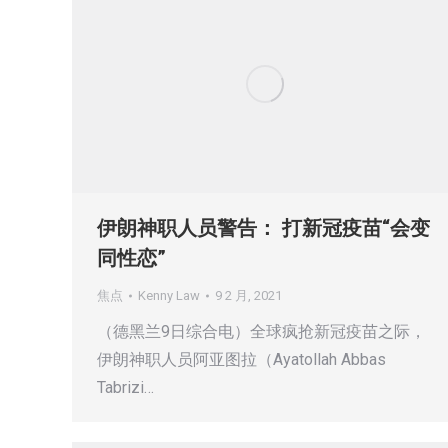
伊朗神职人员警告： 打新冠疫苗“会变
同性恋”
焦点
Kenny Law
9 2 月, 2021
（德黑兰9日综合电）全球疯抢新冠疫苗之际，
伊朗神职人员阿亚图拉（Ayatollah Abbas
Tabrizi…