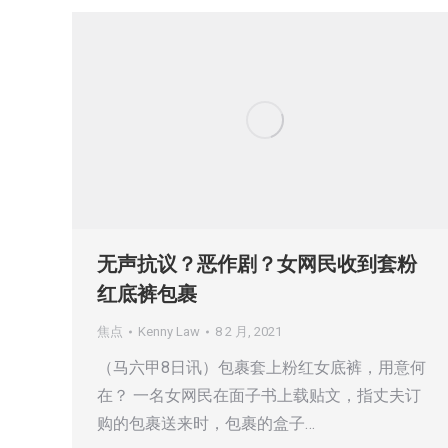
无声抗议？恶作剧？女网民收到套粉
红底裤包裹
焦点
Kenny Law
8 2 月, 2021
（马六甲8日讯）包裹套上粉红女底裤，用意何
在？ 一名女网民在面子书上载贴文，指丈夫订
购的包裹送来时，包裹的盒子…