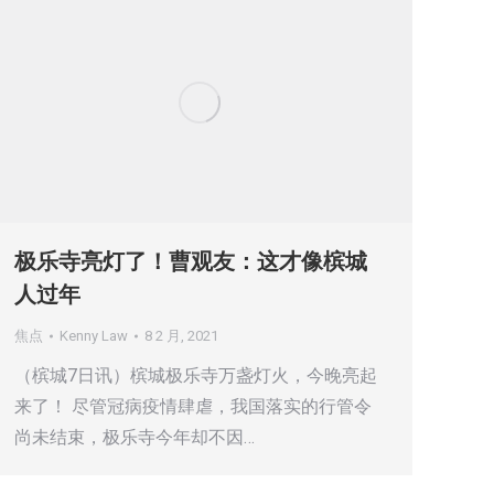
极乐寺亮灯了！曹观友：这才像槟城
人过年
焦点
Kenny Law
8 2 月, 2021
（槟城7日讯）槟城极乐寺万盏灯火，今晚亮起
来了！ 尽管冠病疫情肆虐，我国落实的行管令
尚未结束，极乐寺今年却不因…