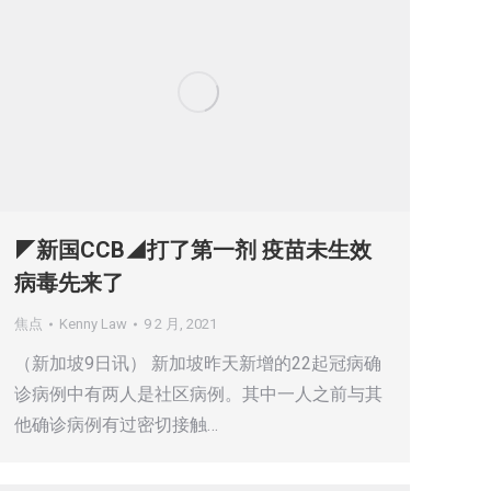
◤新国CCB◢打了第一剂 疫苗未生效
病毒先来了
焦点
Kenny Law
9 2 月, 2021
（新加坡9日讯） 新加坡昨天新增的22起冠病确
诊病例中有两人是社区病例。其中一人之前与其
他确诊病例有过密切接触…