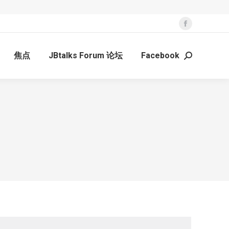
Facebook
page
焦点
JBtalks Forum 论坛
Facebook
opens
Search:
in
new
window