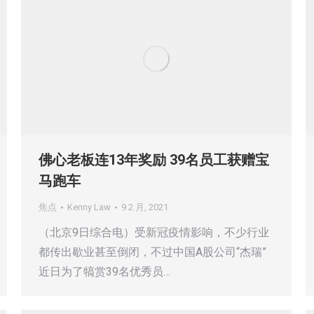
佛心老板连13年奖励 39名员工获赠宝
马跑车
焦点
Kenny Law
9 2 月, 2021
（北京9日综合电）受新冠疫情影响，不少行业
都传出歇业甚至倒闭，不过中国A股公司“杰瑞”
近日为了犒赏39名优秀员…