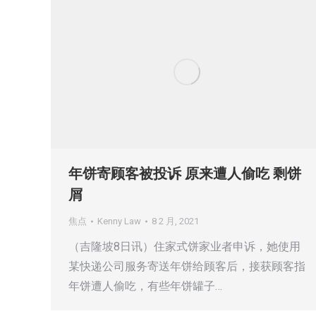
年饼寄顾客被投诉 原来遭人偷吃 剩饼
屑
焦点
Kenny Law
8 2 月, 2021
（吉隆坡8日讯）住家式饼家业者申诉，她使用
某快递公司服务寄送年饼给顾客后，接获顾客指
年饼遭人偷吃，有些年饼罐子…