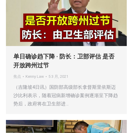
单日确诊趋下降 · 防长：卫部评估 是否
开放跨州过节
焦点
Kenny Law
5 3 月, 2021
（吉隆坡4日讯）国防部高级部长拿督斯里依斯迈
沙比利表示，随着冠病新增确诊案例逐渐呈下降趋
势后，政府将在卫生部进…