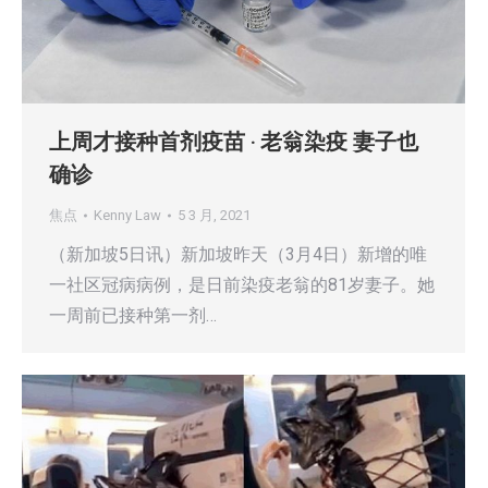
上周才接种首剂疫苗 ‧ 老翁染疫 妻子也
确诊
焦点
Kenny Law
5 3 月, 2021
（新加坡5日讯）新加坡昨天（3月4日）新增的唯
一社区冠病病例，是日前染疫老翁的81岁妻子。她
一周前已接种第一剂…