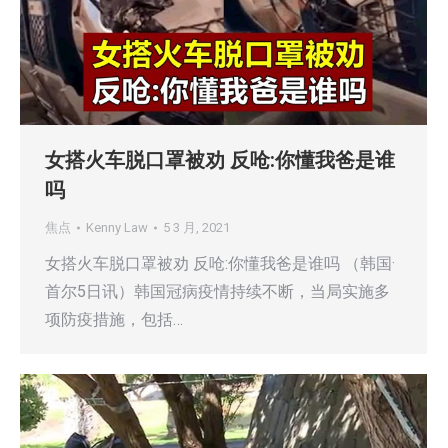
女搭火车脱口罩被劝 反呛:你懂我爸是谁
吗
焦点
Kenny Law
5 3 月, 2021
女搭火车脱口罩被劝 反呛:你懂我爸是谁吗 （韩国·
首尔5日讯）韩国冠病疫情持续不断，当局实施多
项防疫措施，包括…