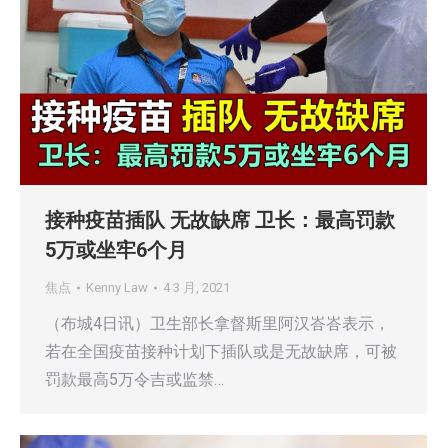
接种疫苗插队 无故缺席 卫长：最高罚款
5万或坐牢6个月
焦点
Kenny Law
4 3 月, 2021
（布城4日讯）卫生部长拿督斯里阿汉峇峇表示，
若在全国疫苗接种计划下插队或是无故缺席，可被
罚款最高5万令吉或监禁…