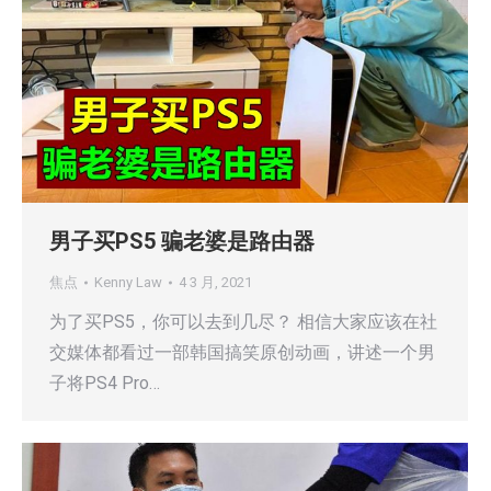
男子买PS5 骗老婆是路由器
焦点
Kenny Law
4 3 月, 2021
为了买PS5，你可以去到几尽？ 相信大家应该在社
交媒体都看过一部韩国搞笑原创动画，讲述一个男
子将PS4 Pro…