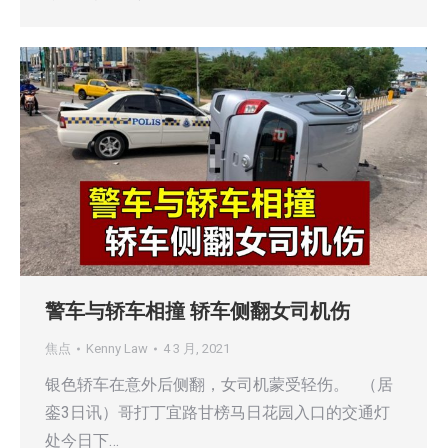
警车与轿车相撞 轿车侧翻女司机伤
焦点
Kenny Law
4 3 月, 2021
银色轿车在意外后侧翻，女司机蒙受轻伤。 （居
銮3日讯）哥打丁宜路甘榜马日花园入口的交通灯
处今日下…