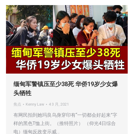
缅甸军警镇压至少38死 华侨19岁少女爆
头牺牲
焦点
Kenny Law
4 3 月, 2021
有网民拍到她玛良乌身穿印有“一切都会好起来”字
样的黑色T恤上街。（推特照片） （仰光4日综合
电）缅甸反政变示威…