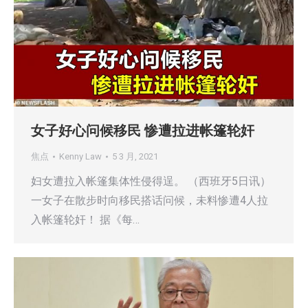
女子好心问候移民 惨遭拉进帐篷轮奸
焦点
Kenny Law
5 3 月, 2021
妇女遭拉入帐篷集体性侵得逞。 （西班牙5日讯）
一女子在散步时向移民搭话问候，未料惨遭4人拉
入帐篷轮奸！ 据《每…