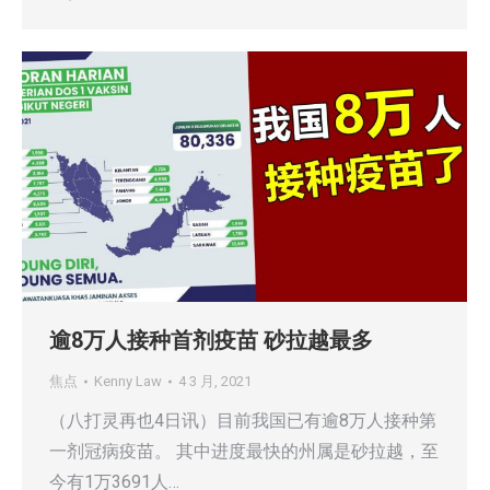
逾8万人接种首剂疫苗 砂拉越最多
焦点
Kenny Law
4 3 月, 2021
（八打灵再也4日讯）目前我国已有逾8万人接种第
一剂冠病疫苗。 其中进度最快的州属是砂拉越，至
今有1万3691人…