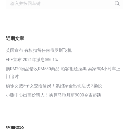
Search:
近期文章
英国宣布 有权扣留任何俄罗斯飞机
EPF宣布 2021年派息率6.1%
购RM20物品错收RM580商品 顾客拒还拉黑 卖家驾4小时车上
门追讨
确诊女把5子女交给爸妈！累娘家全出现症状 3染疫
小贩中心出高价请人！换算马币月薪9000令吉起跳
近期评论