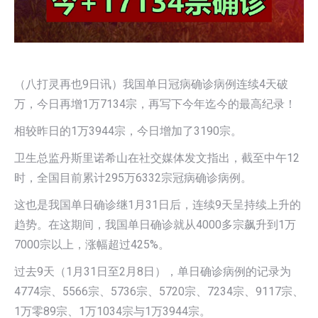
（八打灵再也9日讯）我国单日冠病确诊病例连续4天破
万，今日再增1万7134宗，再写下今年迄今的最高纪录！
相较昨日的1万3944宗，今日增加了3190宗。
卫生总监丹斯里诺希山在社交媒体发文指出，截至中午12
时，全国目前累计295万6332宗冠病确诊病例。
这也是我国单日确诊继1月31日后，连续9天呈持续上升的
趋势。在这期间，我国单日确诊就从4000多宗飙升到1万
7000宗以上，涨幅超过425%。
过去9天（1月31日至2月8日），单日确诊病例的记录为
4774宗、5566宗、5736宗、5720宗、7234宗、9117宗、
1万零89宗、1万1034宗与1万3944宗。