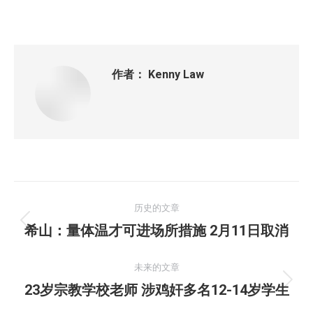
享
享
享
享
Facebook
X
Pinterest
LinkedIn
作者：
Kenny Law
文
历史的文章
章
历
希山：量体温才可进场所措施 2月11日取消
史
导
的
未来的文章
航
文
未
23岁宗教学校老师 涉鸡奸多名12-14岁学生
章：
来