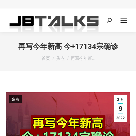
Search:
再写今年新高 今+17134宗确诊
您在这里：
首页
焦点
再写今年新…
焦点
2 月
9
2022