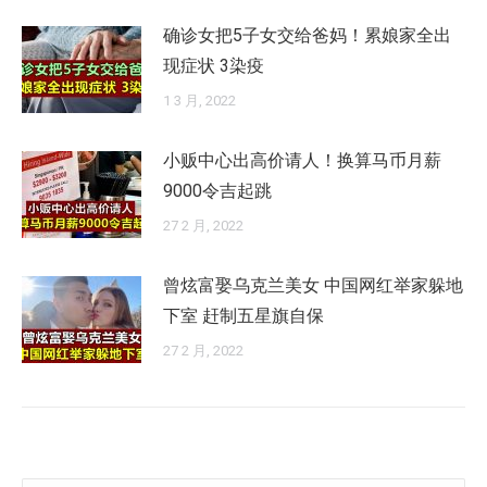
确诊女把5子女交给爸妈！累娘家全出
现症状 3染疫
1 3 月, 2022
小贩中心出高价请人！换算马币月薪
9000令吉起跳
27 2 月, 2022
曾炫富娶乌克兰美女 中国网红举家躲地
下室 赶制五星旗自保
27 2 月, 2022